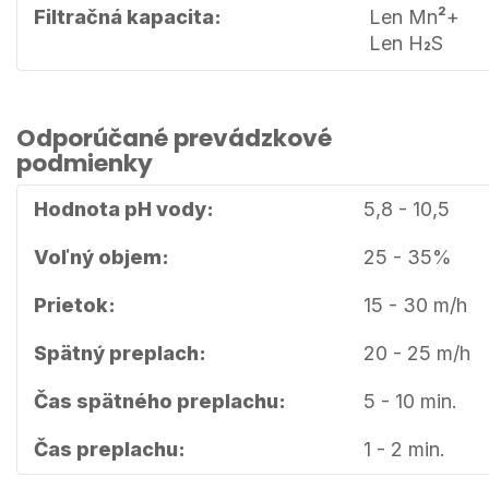
2
Filtračná kapacita:
Len Mn
+
Len H
S
5
2
Odporúčané prevádzkové
podmienky
Hodnota pH vody:
5,8 - 10,5
Voľný objem:
25 - 35%
Prietok:
15 - 30 m/h
Spätný preplach:
20 - 25 m/h
Čas spätného preplachu:
5 - 10 min.
Čas preplachu:
1 - 2 min.