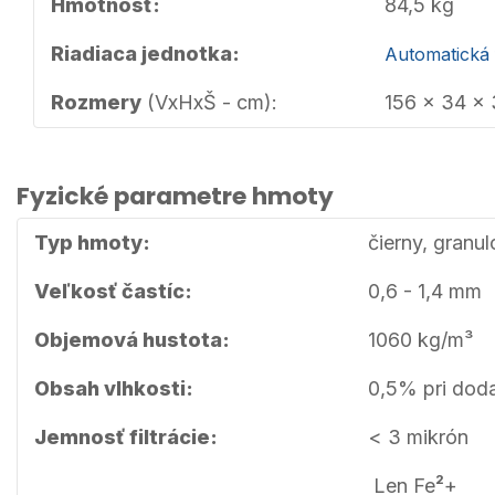
Hmotnosť:
84,5 kg
Riadiaca jednotka:
Automatická 
Rozmery
(VxHxŠ - cm):
156 x 34 x
Fyzické parametre hmoty
Typ hmoty:
čierny,
granu
Veľkosť častíc:
0,6 - 1,4 mm
Objemová hustota:
1060 kg/m³
Obsah vlhkosti:
0,5% pri dod
Jemnosť filtrácie:
< 3 mikrón
2
Len Fe
+