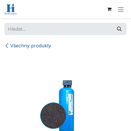
Přejít na obsah
Všechny produkty