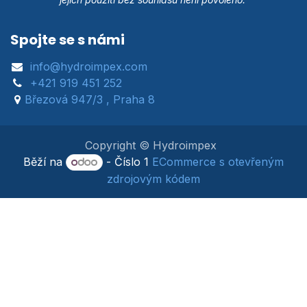
Spojte se s námi
info@hydroimpex.com
+421 919 451 252
Březová 947/3 , Praha 8
Copyright © Hydroimpex
Běží na
- Číslo 1
ECommerce s otevřeným
zdrojovým kódem