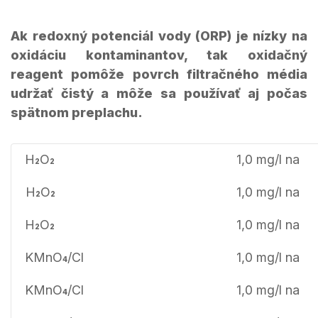
Ak redoxný potenciál vody (ORP) je nízky na
oxidáciu kontaminantov, tak oxidačný
reagent pomôže povrch filtračného média
udržať čistý a môže sa používať aj počas
spätnom preplachu.
H
O
1,0 mg/l na
2
2
H
O
1,0 mg/l na
2
2
H
O
1,0 mg/l na
2
2
KMnO
/Cl
1,0 mg/l na
4
KMnO
/Cl
1,0 mg/l na
4