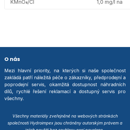
KMnO
/Cl
1,0 mg/l na
4
O nás
Mezi hlavní priority, na kterých si naše společnost
zakládá patří náležitá péče o zákazníky, předprodejní a
poprodejní servis, okamžitá dostupnost náhradních
dílů, rychlé řešení reklamací a dostupný servis pro
všechny.
Všechny materiály zveřejněné na webových stránkách
společnosti Hydroimpex jsou chráněny autorským právem a
jejich použití bez souhlasu není povoleno.