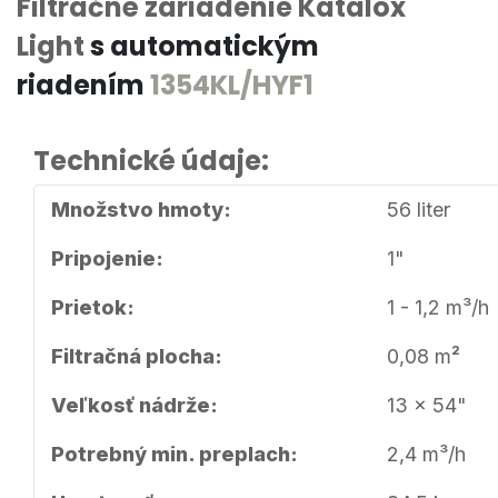
Filtračné zariadenie Katalox
Light
s automatickým
riadením
1354KL/HYF1
Technické údaje:
Množstvo hmoty:
56 liter
Pripojenie:
1"
Prietok:
1 - 1,2 m³/h
2
Filtračná plocha:
0,08 m
Veľkosť nádrže:
13 x 54"
Potrebný min. preplach:
2,4 m³/h