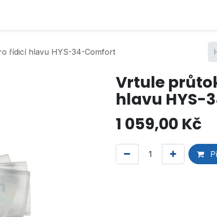
ro řídicí hlavu HYS-34-Comfort
Vrtule průto
hlavu HYS-
1 059,00
Kč
Př