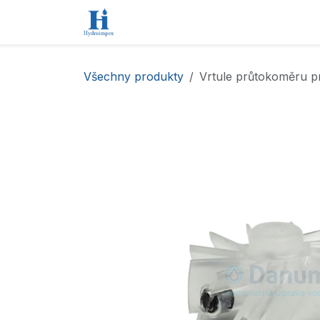
Přejít na obsah
Úvod
Obchod
Kontaktujte nás
Všechny produkty
Vrtule průtokoměru p