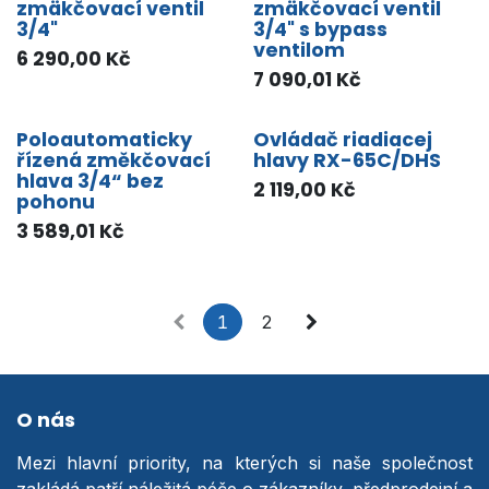
zmäkčovací ventil
zmäkčovací ventil
3/4"
3/4" s bypass
ventilom
6 290,00
Kč
7 090,01
Kč
Poloautomaticky
Ovládač riadiacej
řízená změkčovací
hlavy RX-65C/DHS
hlava 3/4“ bez
2 119,00
Kč
pohonu
3 589,01
Kč
1
2
O nás
Mezi hlavní priority, na kterých si naše společnost
zakládá patří náležitá péče o zákazníky, předprodejní a