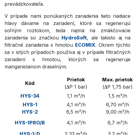
prevádzkovateľa.
V prípade nami ponúkaných zariadenia tieto riadiace
hlavy dávame na zariadení, ktoré sa regenerujú
soľným roztokom, teda najmä na zmäkčovacie
zariadenia so značkou
HydroSoft
, ale takisto aj na
filtračné zariadenia s hmotou
ECOMIX
. Okrem týchto
sa v istých prípadoch používa aj v prípade filtračných
zariadení s hmotou, ktorých sa regeneruje
manganistanom draselným.
Prietok
Max. prietok
Kód
(
∆
P 1 bar)
(
∆
P
1,75 bar)
HYS-34
1,1 m³/h
1,5 m³/h
HYS-1
4,1 m³/h
6,70 m³/h
HYS-2
6,5 m³/h
9,00 m³/h
HYS-1PRO/B
4,1 m³/h
6,7 m³/h
HYS-1-D
2,33 m³/h
3,2 m³/h