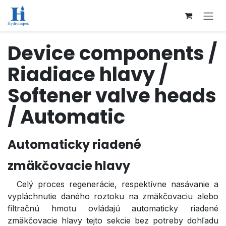
Přejít na obsah
Device components /
Riadiace hlavy /
Softener valve heads
/ Automatic
Automaticky riadené
zmäkčovacie hlavy
Celý proces regenerácie, respektívne nasávanie a
vypláchnutie daného roztoku na zmäkčovaciu alebo
filtračnú hmotu ovládajú automaticky riadené
zmäkčovacie hlavy tejto sekcie bez potreby dohľadu