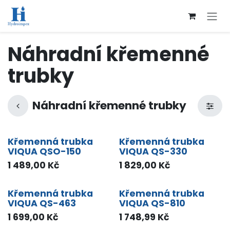
Přejít na obsah
Náhradní křemenné
trubky
Náhradní křemenné trubky
Křemenná trubka
Křemenná trubka
VIQUA QSO-150
VIQUA QS-330
1 489,00
Kč
1 829,00
Kč
Křemenná trubka
Křemenná trubka
VIQUA QS-463
VIQUA QS-810
1 699,00
Kč
1 748,99
Kč