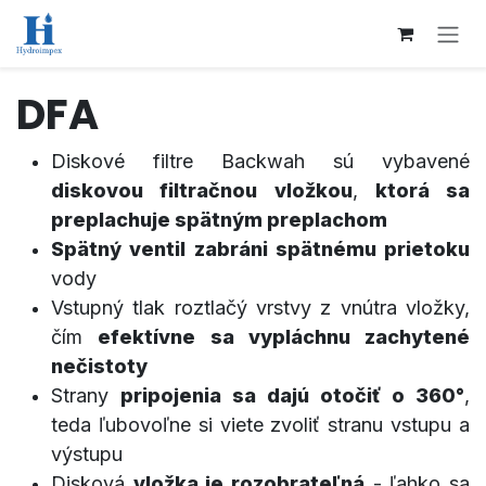
Přejít na obsah
DFA
Diskové filtre Backwah sú vybavené
diskovou filtračnou vložkou
,
ktorá sa
preplachuje spätným preplachom
Spätný ventil
zabráni spätnému prietoku
vody
Vstupný tlak roztlačý vrstvy z vnútra vložky,
čím
efektívne sa vypláchnu zachytené
nečistoty
Strany
pripojenia sa dajú otočiť o 360°
,
teda ľubovoľne si viete zvoliť stranu vstupu a
výstupu
Disková
vložka je rozobrateľná
- ľahko sa