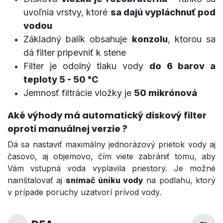
uvoľnia vrstvy, ktoré
sa dajú vypláchnuť pod
vodou
Základný balík obsahuje
konzolu
, ktorou sa
dá filter pripevniť k stene
Filter je odolný tlaku vody
do 6 barov a
teploty 5 - 50 °C
Jemnosť filtrácie vložky je
50 mikrónová
Aké výhody má automatický diskový filter
oproti manuálnej verzie ?
Dá sa nastaviť maximálny jednorázový prietok vody aj
časovo, aj objemovo, čím viete zabrániť tomu, aby
Vám vstupná voda vyplavila priestory. Je možné
nainštalovať aj
snímač úniku vody
na podlahu, ktorý
v prípade poruchy uzatvorí prívod vody.