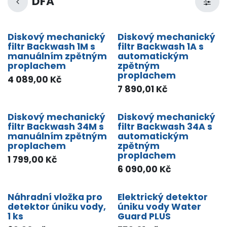
DFA
Diskový mechanický
Diskový mechanický
filtr Backwash 1M s
filtr Backwash 1A s
manuálním zpětným
automatickým
proplachem
zpětným
proplachem
4 089,00
Kč
7 890,01
Kč
Diskový mechanický
Diskový mechanický
filtr Backwash 34M s
filtr Backwash 34A s
manuálním zpětným
automatickým
proplachem
zpětným
proplachem
1 799,00
Kč
6 090,00
Kč
Náhradní vložka pro
Elektrický detektor
detektor úniku vody,
úniku vody Water
1 ks
Guard PLUS