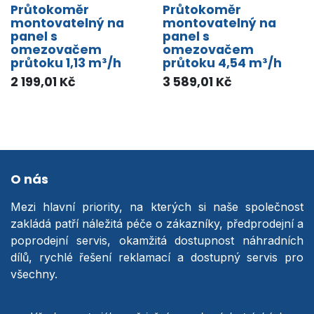
Průtokoměr
Průtokoměr
montovatelný na
montovatelný na
panel s
panel s
omezovačem
omezovačem
průtoku 1,13 m³/h
průtoku 4,54 m³/h
2 199,01
Kč
3 589,01
Kč
O nás
Mezi hlavní priority, na kterých si naše společnost
zakládá patří náležitá péče o zákazníky, předprodejní a
poprodejní servis, okamžitá dostupnost náhradních
dílů, rychlé řešení reklamací a dostupný servis pro
všechny.