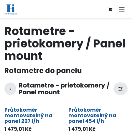
Přejít na obsah
Rotametre -
prietokomery / Panel
mount
Rotametre do panelu
Rotametre - prietokomery /
Panel mount
Průtokoměr
Průtokoměr
montovatelný na
montovatelný na
panel 227 l/h
panel 454 l/h
1 479,01
Kč
1 479,01
Kč