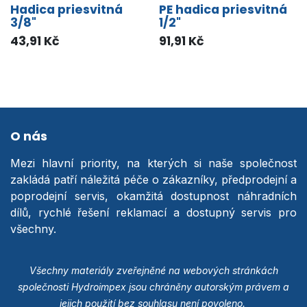
Hadica priesvitná
PE hadica priesvitná
3/8"
1/2"
43,91
Kč
91,91
Kč
O nás
Mezi hlavní priority, na kterých si naše společnost
zakládá patří náležitá péče o zákazníky, předprodejní a
poprodejní servis, okamžitá dostupnost náhradních
dílů, rychlé řešení reklamací a dostupný servis pro
všechny.
Všechny materiály zveřejněné na webových stránkách
společnosti Hydroimpex jsou chráněny autorským právem a
jejich použití bez souhlasu není povoleno.