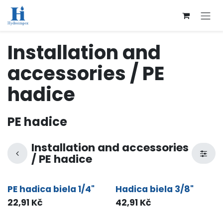
Přejít na obsah
Installation and
accessories / PE
hadice
PE hadice
Installation and accessories
/ PE hadice
PE hadica biela 1/4"
Hadica biela 3/8"
22,91
Kč
42,91
Kč