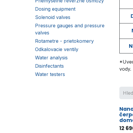
Priemyselné reverzné osmózy
Dosing equipment
Solenoid valves
Pressure gauges and pressure
valves
Rotametre - prietokomery
N
Odkalovacie ventily
Water analysis
*Uvede
Disinfectants
vody.
Water testers
Nano
čerp
domá
12 69