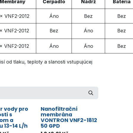
Membrány
Čerpadlo
Nádrž
Batéria
 × VNF2-2012
Áno
Bez
Bez
 × VNF2-2012
Bez
Áno
Bez
 × VNF2-2012
Áno
Áno
Bez
 od tlaku, teploty a slanosti vstupujúcej
tr vody pro
Nanofiltrační
ti s
membrána
lom a
VONTRON VNF2-1812
 13-14 L/h
50 GPD