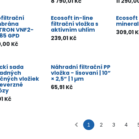
8 790,01
Kč
11 290,0
filtrační
Ecosoft in-line
Ecosoft 
brána
filtrační vložka s
mineral
TRON VNF2-
aktivním uhlím
309,01
K
 85 GPD
239,01
Kč
9,00
Kč
ickí sada
Náhradní filtrační PP
adných
vložka - lisovaní | 10”
ačných vložiek
× 2,5” | 1 µm
reverzné
65,91
Kč
ózy
01
Kč
1
2
3
4