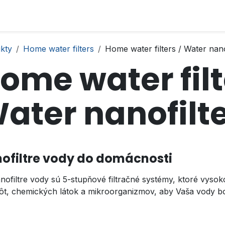
kty
Home water filters
Home water filters / Water nano
ome water filt
ater nanofilt
ofiltre vody do domácnosti
anofiltre vody sú 5-stupňové filtračné systémy, ktoré vyso
tôt, chemických látok a mikroorganizmov, aby Vaša vody bo