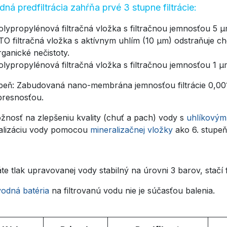
dná predfiltrácia zahŕňa prvé 3 stupne filtrácie:
olypropylénová filtračná vložka s filtračnou jemnosťou 5 
TO filtračná vložka s aktívnym uhlím (10 µm) odstraňuje ch
rganické nečistoty.
olypropylénová filtračná vložka s filtračnou jemnosťou 1 µm 
upeň: Zabudovaná nano-membrána jemnosťou filtrácie 0,0
resnosťou.
žnosť na zlepšeniu kvality (chuť a pach) vody s
uhlíkovým 
alizáciu vody pomocou
mineralizačnej vložky
ako 6. stupeň f
e tlak upravovanej vody stabilný na úrovni 3 barov, stačí 
odná batéria
na filtrovanú vodu nie je súčasťou balenia.