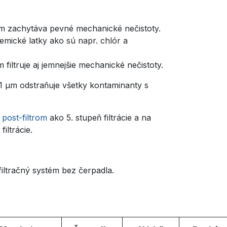
µm zachytáva pevné mechanické nečistoty.
emické latky ako sú napr. chlór a
filtruje aj jemnejšie mechanické nečistoty.
01
µm
odstraňuje všetky kontaminanty s
post-filtrom
ako 5. stupeň filtrácie a na
iltrácie.
filtračný systém bez čerpadla.