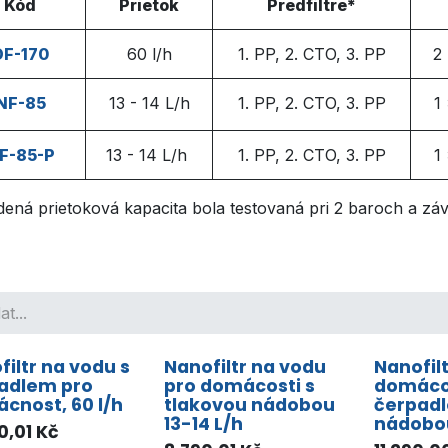
Kód
Prietok
Predfiltre*
DF-170
60 l/h
1. PP, 2. CTO, 3. PP
2
NF-85
13 - 14 L/h
1. PP, 2. CTO, 3. PP
1
F-85-P
13 - 14 L/h
1. PP, 2. CTO, 3. PP
1
ná prietoková kapacita bola testovaná pri 2 baroch a závisí
filtr na vodu s
Nanofiltr na vodu
Nanofil
adlem pro
pro domácosti s
domácos
cnost, 60 l/h
tlakovou nádobou
čerpad
13-14 L/h
nádobou
0,01
Kč