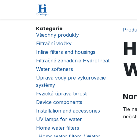
Přejít na obsah
Úvod
Obchod
Kontaktujte nás
Kategorie
Produ
Všechny produkty
H
Filtrační vložky
Inline filters and housings
W
Filtračné zariadenia HydroTreat
Water softeners
Úprava vody pre vykurovacie
systémy
Fyzická úprava tvrosti
Nan
Device components
Tie n
Installation and accessories
nečis
UV lamps for water
Home water filters
Home water filters / Water