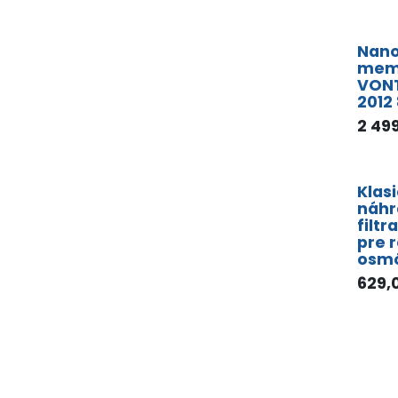
Nano
mem
VON
2012
2 49
Klas
náhr
filtr
pre 
osm
629,