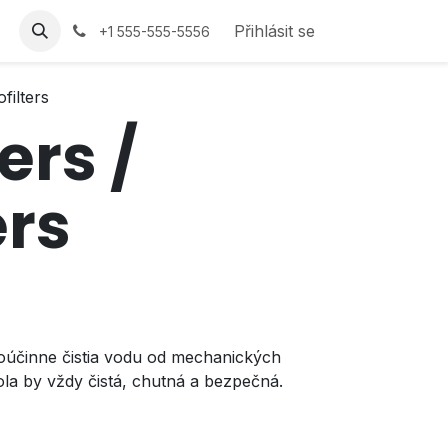
Přihlásit se
+1 555-555-5556
filters
ers /
ers
koúčinne čistia vodu od mechanických
la by vždy čistá, chutná a bezpečná.