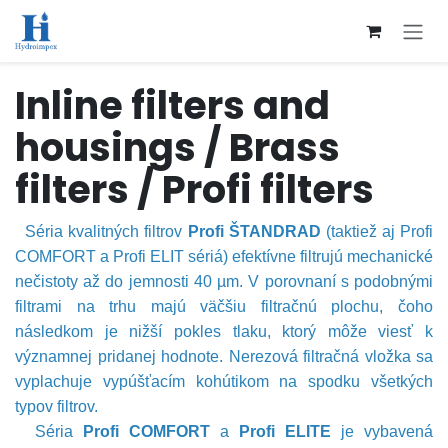
Přejít na obsah
Inline filters and
housings / Brass
filters / Profi filters
  Séria kvalitných 
filtrov 
Profi
Š
TANDRAD
 (taktiež aj Profi 
COMFORT a Profi ELIT sériá) efektívne filtrujú mechanické 
nečistoty až do jemnosti 40 µm. V porovnaní s podobnými 
filtrami na trhu majú väčšiu filtračnú plochu, čoho 
následkom je nižší pokles tlaku, ktorý môže viesť k 
významnej pridanej hodnote. Nerezová filtračná vložka sa 
vyplachuje vypúšťacím kohútikom na spodku všetkých 
typov filtrov.
 Séria
 Profi COMFORT
 a 
Profi ELITE
 je vybavená 