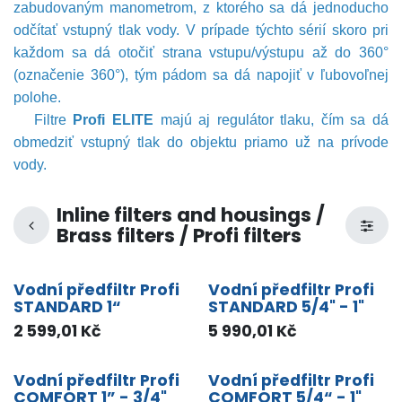
zabudovaným manometrom, z ktorého sa dá jednoducho 
odčítať vstupný tlak vody. V prípade týchto sérií skoro pri 
každom sa dá otočiť strana vstupu/výstupu až do 360° 
(označenie 360°), tým pádom sa dá napojiť v ľubovoľnej 
polohe.
Filtre 
Profi ELITE
 majú aj regulátor tlaku, čím sa dá 
obmedziť vstupný tlak do objektu priamo už na prívode 
vody.
Inline filters and housings /
Brass filters / Profi filters
Vodní předfiltr Profi
Vodní předfiltr Profi
STANDARD 1“
STANDARD 5/4" - 1"
2 599,01
Kč
5 990,01
Kč
Vodní předfiltr Profi
Vodní předfiltr Profi
COMFORT 1” - 3/4"
COMFORT 5/4“ - 1"