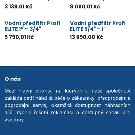
3 139,01
Kč
8 090,01
Kč
Vodní předfiltr Profi
Vodní předfiltr Profi
ELITE 1” - 3/4"
ELITE 5/4" - 1"
5 790,01
Kč
13 690,00
Kč
O nás
Mezi hlavní priority, na kterých si naše společnost
zakládá patří náležitá péče o zákazníky, předprodejní a
poprodejní servis, okamžitá dostupnost náhradních
dílů, rychlé řešení reklamací a dostupný servis pro
všechny.