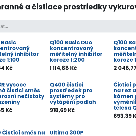
ranné a čistiace prostriedky vykur
 Basic
Q100 Basic Duo
Q100 Ba
entrovaný
koncentrovaný
koncen
elný inhibitor
měřitelný inhibitor
měřiteln
e 1:100
koroze 1:200
koroze 
54
Kč
1 114,88
Kč
2 048,7
R vysoce
Q400 čisticí
Čisticí
ná čisticí směs
prostředek pro
na rez 
orozní nečistoty
systémy pro
kámen 
azeniny
vytápění podlah
výměník
tělesa 
85
Kč
918,69
Kč
693,39
K
 Čistící směs na
Ultima 300P