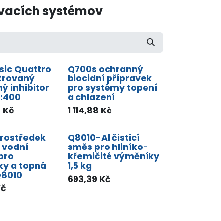
ovacích systémov
sic Quattro
Q700s ochranný
trovaný
biocidní přípravek
ý inhibitor
pro systémy topení
1:400
a chlazení
7
Kč
1 114,88
Kč
 prostředek
Q8010-Al čisticí
a vodní
směs pro hliníko-
pro
křemičité výměníky
y a topná
1,5 kg
Q8010
693,39
Kč
č