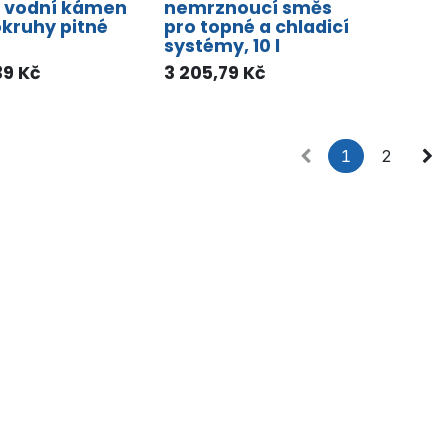
a vodní kámen
nemrznoucí směs
okruhy pitné
pro topné a chladicí
systémy, 10 l
39
Kč
3 205,79
Kč
1
2