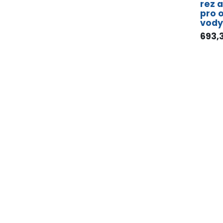
rez 
pro 
vody
693,