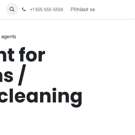
Přihlásit se
+1 555-555-5556
 agents
t for
s /
 cleaning