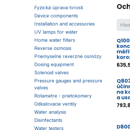
Och
Fyzická úprava tvrosti
Device components
Installation and accessories
UV lamps for water
Home water filters
Q100
konc
Reverse osmosis
měřit
Priemyselné reverzné osmózy
koroz
Dosing equipment
635,
Solenoid valves
Q803
Pressure gauges and pressure
účin
valves
na k
Rotametre - prietokomery
a us
Odkalovacie ventily
793,
Water analysis
Disinfectants
D800
Water testers