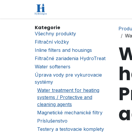
Přejít na obsah
Úvod
Obchod
Kontaktujte nás
Kategorie
Produ
Všechny produkty
Wat
Filtrační vložky
W
Inline filters and housings
Filtračné zariadenia HydroTreat
h
Water softeners
Úprava vody pre vykurovacie
systémy
P
Water treatment for heating
systems / Protective and
a
cleaning agents
Magnetické mechanické filtry
Príslušenstvo
Testery a testovacie komplety