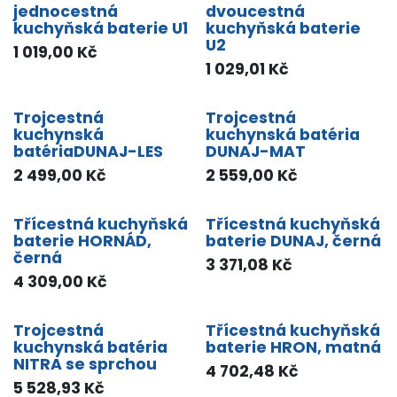
jednocestná
dvoucestná
kuchyňská baterie U1
kuchyňská baterie
U2
1 019,00
Kč
1 029,01
Kč
Trojcestná
Trojcestná
kuchynská
kuchynská batéria
batériaDUNAJ-LES
DUNAJ-MAT
2 499,00
Kč
2 559,00
Kč
Třícestná kuchyňská
Třícestná kuchyňská
baterie HORNÁD,
baterie DUNAJ, černá
černá
3 371,08
Kč
4 309,00
Kč
Trojcestná
Třícestná kuchyňská
kuchynská batéria
baterie HRON, matná
NITRA se sprchou
4 702,48
Kč
5 528,93
Kč