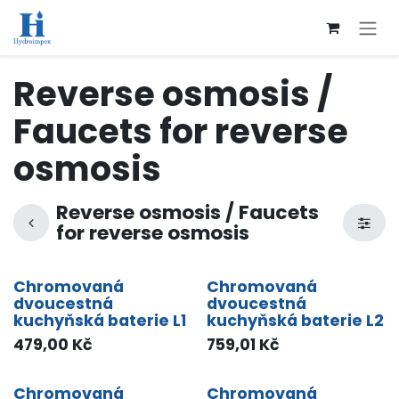
Přejít na obsah
Reverse osmosis /
Faucets for reverse
osmosis
Reverse osmosis / Faucets
for reverse osmosis
Chromovaná
Chromovaná
dvoucestná
dvoucestná
kuchyňská baterie L1
kuchyňská baterie L2
479,00
Kč
759,01
Kč
Chromovaná
Chromovaná