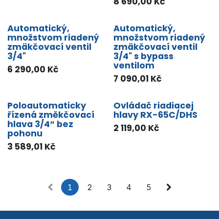
8 690,00
Kč
Automatický,
Automatický,
množstvom riadený
množstvom riadený
zmäkčovací ventil
zmäkčovací ventil
3/4"
3/4" s bypass
ventilom
6 290,00
Kč
7 090,01
Kč
Poloautomaticky
Ovládač riadiacej
řízená změkčovací
hlavy RX-65C/DHS
hlava 3/4“ bez
2 119,00
Kč
pohonu
3 589,01
Kč
1
2
3
4
5