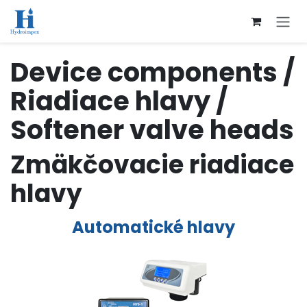
Přejít na obsah
Device components /
Riadiace hlavy /
Softener valve heads
Zmäkčovacie riadiace
hlavy
Automatické hlavy