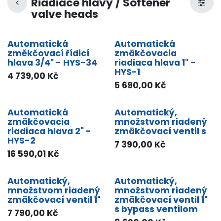
Riadiace hlavy / Softener
valve heads
Automatická
Automatická
změkčovací řídicí
zmäkčovacia
hlava 3/4" - HYS-34
riadiaca hlava 1" -
HYS-1
4 739,00
Kč
5 690,00
Kč
Automatická
Automatický,
zmäkčovacia
množstvom riadený
riadiaca hlava 2" -
zmäkčovací ventil s
HYS-2
7 390,00
Kč
16 590,01
Kč
Automatický,
Automatický,
množstvom riadený
množstvom riadený
zmäkčovací ventil 1"
zmäkčovací ventil 1"
s bypass ventilom
7 790,00
Kč