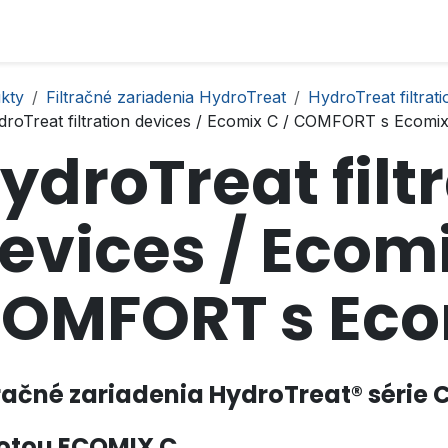
kty
Filtračné zariadenia HydroTreat
HydroTreat filtrat
droTreat filtration devices / Ecomix C / COMFORT s Ecomi
ydroTreat filt
evices / Ecomi
OMFORT s Eco
tračné zariadenia HydroTreat®
série
tou ECOMIX C