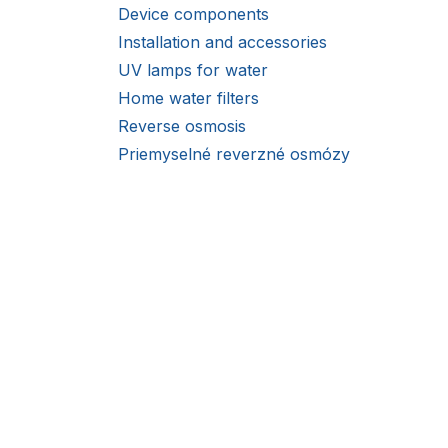
Device components
Installation and accessories
UV lamps for water
Home water filters
Reverse osmosis
Priemyselné reverzné osmózy
Dosing equipment
Solenoid valves
Pressure gauges and pressure
valves
Rotametre - prietokomery
O nás
Odkalovacie ventily
Water analysis
Mezi hlavní priority, na k
zakládá patří náležitá péče 
Disinfectants
poprodejní servis, okamžitá 
Water testers
rychlé řešení reklamací a do