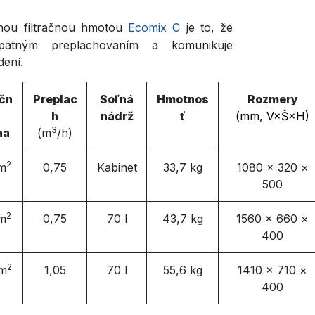
nou filtračnou hmotou
Ecomix C
je to, že
spätným preplachovaním a komunikuje
dení.
ačn
Preplac
​ Soľná
Hmotnos
Rozmery
h
nádrž
ť
(mm, V×Š×H)
3
ha
(m
/h)
2
m
0,75
Kabinet
33,7 kg
1080 × 320 ×
5
00
2
m
0,75
70 l
43,7 kg
1560 × 660 ×
400
2
m
1,05
70 l
55,6 kg
1410 × 710 ×
400