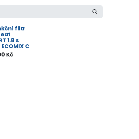
kční filtr
reat
 1.8 s
 ECOMIX C
00
Kč