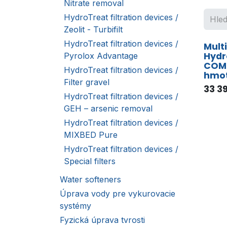
Nitrate removal
HydroTreat filtration devices /
Zeolit - Turbifilt
HydroTreat filtration devices /
Multi
Hydr
Pyrolox Advantage
COMF
HydroTreat filtration devices /
hmot
Filter gravel
33 3
HydroTreat filtration devices /
GEH – arsenic removal
HydroTreat filtration devices /
MIXBED Pure
HydroTreat filtration devices /
Special filters
Water softeners
Úprava vody pre vykurovacie
systémy
Fyzická úprava tvrosti