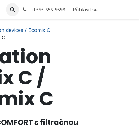
Přihlásit se
+1 555-555-5556
ion devices / Ecomix C
x C
ration
x C /
mix C
 COMFORT
s filtračnou