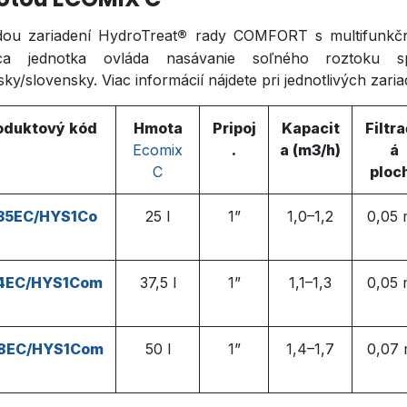
ou zariadení HydroTreat
®
rady
COMFORT
s multifunkč
iaca jednotka ovláda nasávanie soľného roztoku 
ky/slovensky. Viac informácií nájdete pri jednotlivých zaria
oduktový kód
Hmota
Pripoj
Kapacit
Filtr
Ecomix
.
a (m3/h)
á
C
ploc
35EC/HYS1Co
25 l
1”
1,0–1,2
0,05
4EC/HYS1Com
37,5 l
1”
1,1–1,3
0,05
8EC/HYS1Com
50 l
1”
1,4–1,7
0,07