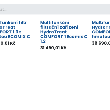
funkční filtr
Multifunkční
Multifun
oTreat
filtrační zařízení
HydroT
ORT 1.3 s
HydroTreat
COMFORT
ou ECOMIX C
COMFORT 1 Ecomix C
hmotou
1.2
90,01
Kč
38 690,
31 490,01
Kč