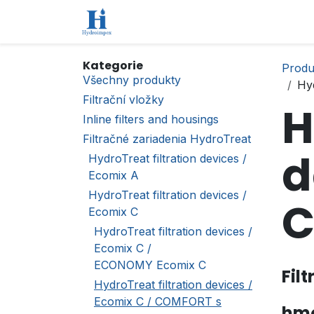
Přejít na obsah
Úvod
Obchod
Kontaktujte nás
Kategorie
Produ
Všechny produkty
Hy
Filtrační vložky
H
Inline filters and housings
Filtračné zariadenia HydroTreat
d
HydroTreat filtration devices /
Ecomix A
HydroTreat filtration devices /
C
Ecomix C
HydroTreat filtration devices /
Ecomix C /
ECONOMY Ecomix C
Fil
HydroTreat filtration devices /
Ecomix C / COMFORT s
hmo