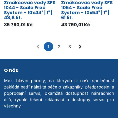
Zmäkčovač vody SFS
Zmäkčovač vody SFS
1044 - Scale Free
1054 - Scale Free
System - 10x44" | 1" |
System - 10x54" | 1" |
48,8 lit.
61 lit.
35 790,01
Kč
43 790,01
Kč
1
2
3
O nás
Mezi hlavní priority, na kterých si naše společnost
zakládá patří náležitá péče o zákazníky, předprodejní a
poprodejní servis, okamžitá dostupnost náhradních
dílů, rychlé řešení reklamací a dostupný servis pro
všechny.