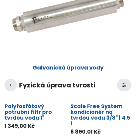
Galvanická úprava vody
Fyzická úprava tvrosti
Polyfosfátový
Scale Free System
potrubní filtr pro
kondicionér na
tvrdou vodu 1"
tvrdou vodu 3/8" | 4,5
l
1 349,00
Kč
6 890,01
Kč