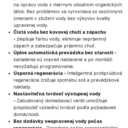
na úpravu vody s miernym obsahom organických
látok. Bez problémov sa vyrovnáva so sezónnymi
zmenami v zložení vody bez výkyvov kvality
upravenej vody.
Čistá voda bez kovovej chuti a zápachu
-
zlepšuje farbu vody, eliminuje nepríjemný
zápach a zabezpečuje príjemnú chuť.
Úplne automatická prevádzka bez starostí -
zariadenia sú vopred nastavené a po montáži
nevyžadujú programovanie.
Úsporná regenerácia -
Inteligentná protiprúdová
regenerácia znižuje spotrebu soli a prevádzkové
náklady.
Nastaviteľná tvrdosť výstupnej vody
-
Zabudovaný domiešavací ventil umožňuje
prispôsobiť výslednú tvrdosť podľa požiadaviek
domácnosti.
Bez dodávky neupravenej vody počas
regenerácie -
Zariadenie počas regeneračného