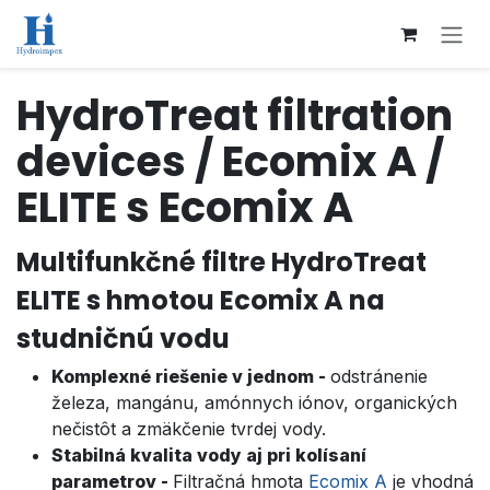
Přejít na obsah
HydroTreat filtration
devices / Ecomix A /
ELITE s Ecomix A
Multifunkčné filtre HydroTreat
ELITE s hmotou Ecomix A na
studničnú vodu
Komplexné riešenie v jednom -
odstránenie
železa, mangánu, amónnych iónov, organických
nečistôt a zmäkčenie tvrdej vody.
Stabilná kvalita vody aj pri kolísaní
parametrov -
Filtračná hmota
Ecomix A
je vhodná