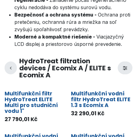
cyklu nedodáva do systému surovú vodu.
Bezpečnosť a ochrana systému -
Ochrana proti
pretečeniu, ochranná rúra a mriežka na soľ
zvyšujú spoľahlivosť prevádzky.
Moderné a kompaktné riešenie -
Viacjazyčný
LCD displej a priestorovo úsporné prevedenie.
HydroTreat filtration
devices / Ecomix A / ELITE s
Ecomix A
Multifunkční filtr
Multifunkční vodní
HydroTreat ELITE
filtr HydroTreat ELITE
Multi pro studniční
1.3 s Ecomix A
vodu 1"
32 290,01
Kč
27 790,01
Kč
Multifunkční vodní
Multifunkční vodní