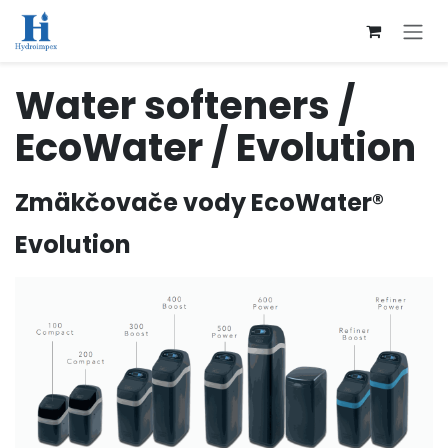
Přejít na obsah
Water softeners /
EcoWater / Evolution
Zmäkčovače vody EcoWater®
Evolution