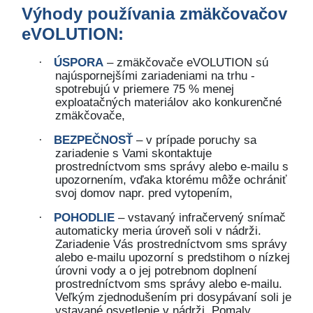
Výhody používania zmäkčovačov
eVOLUTION:
ÚSPORA
– zmäkčovače eVOLUTION sú
·
najúspornejšími zariadeniami na trhu -
spotrebujú v priemere 75 % menej
exploatačných materiálov ako konkurenčné
zmäkčovače,
BEZPEČNOSŤ
– v prípade poruchy sa
·
zariadenie s Vami skontaktuje
prostredníctvom sms správy alebo e-mailu s
upozornením, vďaka ktorému môže ochrániť
svoj domov napr. pred vytopením,
POHODLIE
– vstavaný infračervený snímač
·
automaticky meria úroveň soli v nádrži.
Zariadenie Vás prostredníctvom sms správy
alebo e-mailu upozorní s predstihom o nízkej
úrovni vody a o jej potrebnom doplnení
prostredníctvom sms správy alebo e-mailu.
Veľkým zjednodušením pri dosypávaní soli je
vstavané osvetlenie v nádrži. Pomaly