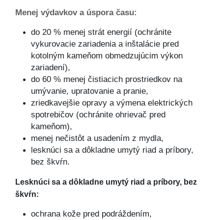
Menej výdavkov a úspora času:
do 20 % menej strát energií (ochránite
vykurovacie zariadenia a inštalácie pred
kotolným kameňom obmedzujúcim výkon
zariadení),
do 60 % menej čistiacich prostriedkov na
umývanie, upratovanie a pranie,
zriedkavejšie opravy a výmena elektrických
spotrebičov (ochránite ohrievač pred
kameňom),
menej nečistôt a usadením z mydla,
lesknúci sa a dôkladne umytý riad a príbory,
bez škvŕn.
Lesknúci sa a dôkladne umytý riad a príbory, bez
škvŕn:
ochrana kože pred podráždením,