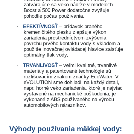
zatvárajúce sa veko nádrže v modeloch
Boost a 500 Power dodatočne zvyšuje
pohodlie počas používania,
EFEKTÍVNOSŤ
– prídavok praného
·
kremeničitého piesku zlepšuje výkon
zariadenia prostredníctvom zvýšenia
povrchu prvého kontaktu vody s vkladom a
použitie inovačnej ovládacej hlavice zaisťuje
optimálny tlak vody,
TRVANLIVOSŤ
– veľmi kvalitné, trvanlivé
·
materiály a patentované technológie sú
rozlišovacím znakom značky EcoWater. V
eVOLUTION sme dohliadli na každý detail,
napr. horné veko zariadenia, ktoré je najviac
vystavené na mechanické poškodenia, je
vykonané z ABS používaného na výrobu
automobilových nárazníkov.
Výhody používania mäkkej vody: