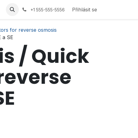
Přihlásit se
+1 555-555-5556
ors for reverse osmosis
E a SE
s / Quick
 reverse
SE