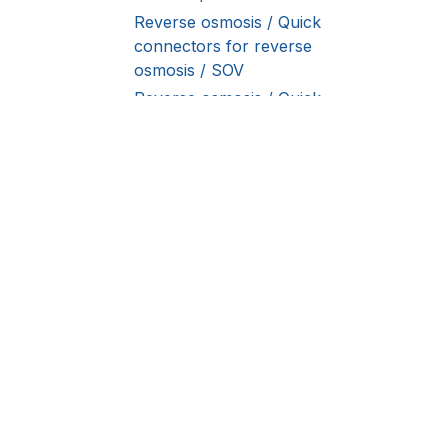
Reverse osmosis / Quick
connectors for reverse
osmosis / SOV
Reverse osmosis / Quick
connectors for reverse
osmosis / BNV
Reverse osmosis / Quick
connectors for reverse
osmosis / FA
O nás
Reverse osmosis / Quick
connectors for reverse
Mezi hlavní priority, na k
osmosis / DC a SC
zakládá patří náležitá péče 
poprodejní servis, okamžitá 
Reverse osmosis / Quick
rychlé řešení reklamací a do
connectors for reverse
osmosis / UC
Reverse osmosis / Quick
connectors for reverse
Všechny materiály zveřejněné na webových s