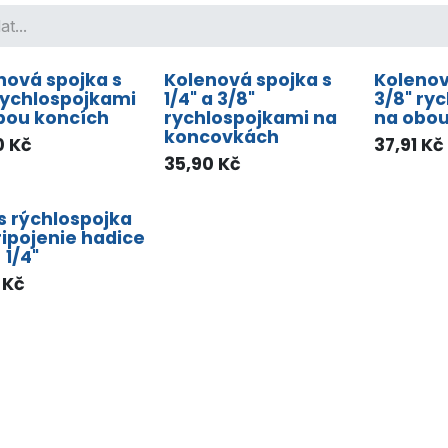
nová spojka s
Kolenová spojka s
Kolenov
 rychlospojkami
1/4" a 3/8"
3/8" ry
bou koncích
rychlospojkami na
na obou
koncovkách
0
Kč
37,91
Kč
35,90
Kč
s rýchlospojka
ripojenie hadice
- 1/4"
Kč