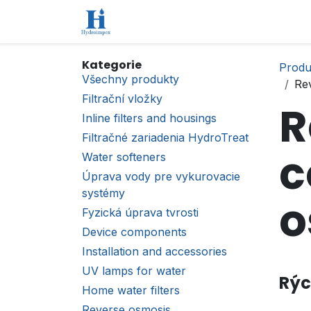
Přejít na obsah
Úvod
Obchod
Kontaktujte nás
Kategorie
Produ
Všechny produkty
Re
Filtrační vložky
R
Inline filters and housings
Filtračné zariadenia HydroTreat
c
Water softeners
Úprava vody pre vykurovacie
systémy
o
Fyzická úprava tvrosti
Device components
Installation and accessories
UV lamps for water
Rýc
Home water filters
Reverse osmosis