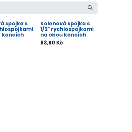
á spojka s
Kolenová spojka s
chlospojkami
1/2" rychlospojkami
 koncích
na obou koncích
63,90
Kč