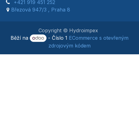
+421 919 451 252
Březová 947/3 , Praha 8
Copyright © Hydroimpex
Běží na
- Číslo 1
ECommerce s otevřeným
zdrojovým kódem