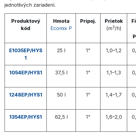
jednotlivých zariadení.
Produktový
Hmota
Pripoj.
Prietok
F
3
kód
Ecomix P
(
m
/h
)
p
E1035EP/HYS
25 l
1”
1,0–1,2
0
1
1054EP/HYS1
37,5 l
1”
1,1–1,3
0
1248EP/HYS1
50 l
1”
1,4–1,7
0
1354EP/HYS1
62,5 l
1”
1,6–2,0
0