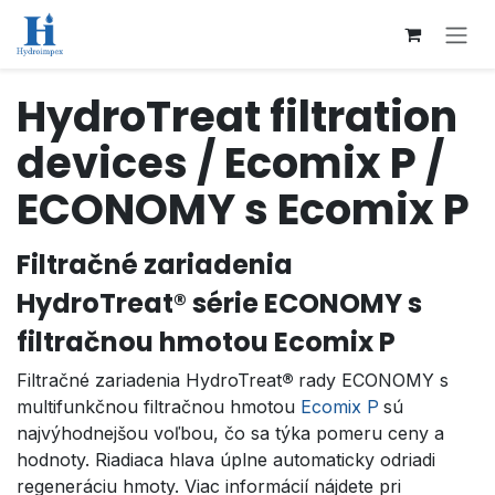
Přejít na obsah
HydroTreat filtration
devices / Ecomix P /
ECONOMY s Ecomix P
Filtračné zariadenia
HydroTreat® série ECONOMY s
filtračnou hmotou Ecomix P
Filtračné zariadenia HydroTreat
®
rady ECONOMY s
multifunkčnou filtračnou hmotou
Ecomix P
sú
najvýhodnejšou voľbou, čo sa týka pomeru ceny a
hodnoty. Riadiaca hlava úplne automaticky odriadi
regeneráciu hmoty. Viac informácií nájdete pri