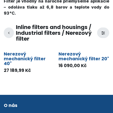
Filter je vhodný na náročné priemyselné aplikácie
– odoláva tlaku až
6,8 barov
a teplote vody do
93 °C
.
Inline filters and housings /
Industrial filters / Nerezový
filter
Nerezový
Nerezový
mechanický filter
mechanický filter 20"
40"
16 090,00
Kč
27 189,99
Kč
O nás