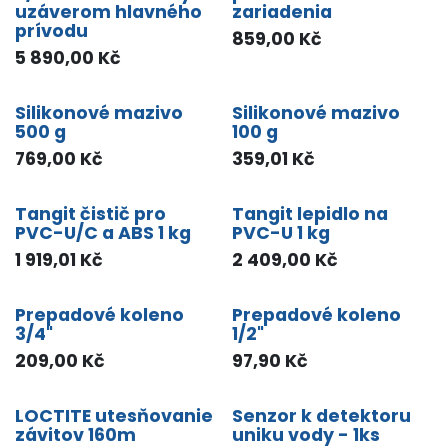
uzáverom hlavného
zariadenia
prívodu
859,00
Kč
5 890,00
Kč
Silikonové mazivo
Silikonové mazivo
500 g
100 g
769,00
Kč
359,01
Kč
Tangit čistič pro
Tangit lepidlo na
PVC-U/C a ABS 1 kg
PVC-U 1 kg
1 919,01
Kč
2 409,00
Kč
Prepadové koleno
Prepadové koleno
3/4"
1/2"
209,00
Kč
97,90
Kč
LOCTITE utesňovanie
Senzor k detektoru
závitov 160m
uniku vody - 1ks