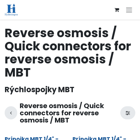
Přejít na obsah
Reverse osmosis /
Quick connectors for
reverse osmosis /
MBT
Rýchlospojky MBT
Reverse osmosis / Quick
connectors for reverse
osmosis / MBT
Prípojka MBT 1/4" -
Prípojka MBT 1/4" -