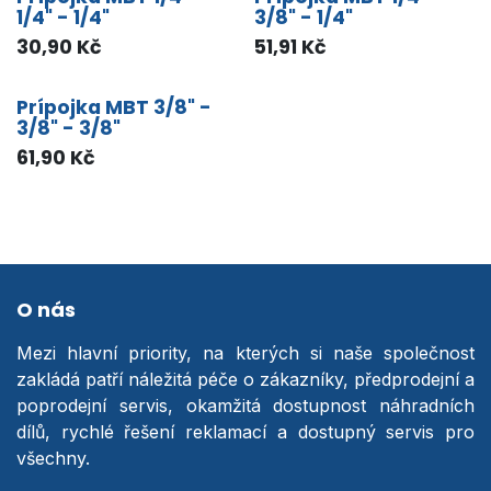
1/4" - 1/4"
3/8" - 1/4"
30,90
Kč
51,91
Kč
Prípojka MBT 3/8" -
3/8" - 3/8"
61,90
Kč
O nás
Mezi hlavní priority, na kterých si naše společnost
zakládá patří náležitá péče o zákazníky, předprodejní a
poprodejní servis, okamžitá dostupnost náhradních
dílů, rychlé řešení reklamací a dostupný servis pro
všechny.