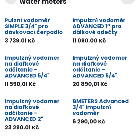
water meters
Pulzní vodoměr
Impulzní vodoměr
SIMPLE 3/4" pro
ADVANCED 1“ pro
dávkovací čerpadlo
dálkové odečty
3 739,01
Kč
11 090,00
Kč
Impulzný vodomer
Impulzný vodomer
na diaľkové
na diaľkové
odčítanie -
odčítanie -
ADVANCED 5/4"
ADVANCED 6/4"
11 590,01
Kč
20 890,01
Kč
Impulzný vodomer
BMETERS Advanced
na diaľkové
3/4" impulzní
odčítanie -
vodoměr
ADVANCED 2"
6 290,00
Kč
23 290,01
Kč