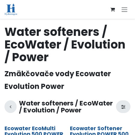
Přejít na obsah
Water softeners /
EcoWater / Evolution
/ Power
Zmäkčovače vody Ecowater
Evolution Power
Water softeners / EcoWater
/ Evolution / Power
Ecowater EcoMulti
Ecowater Softener
Evolution 500 POWER
Evolution POWER 500