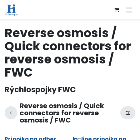
Přejít na obsah
Reverse osmosis /
Quick connectors for
reverse osmosis /
FWC
Rýchlospojky FWC
Reverse osmosis / Quick
connectors for reverse
osmosis / FWC
Prípojka na odber
In-line prípojka na