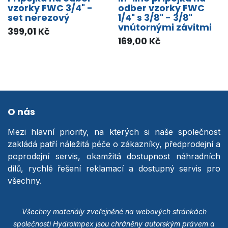
vzorky FWC 3/4" -
odber vzorky FWC
set nerezový
1/4" s 3/8" - 3/8"
vnútornými závitmi
399,01
Kč
169,00
Kč
O nás
Mezi hlavní priority, na kterých si naše společnost
zakládá patří náležitá péče o zákazníky, předprodejní a
poprodejní servis, okamžitá dostupnost náhradních
dílů, rychlé řešení reklamací a dostupný servis pro
všechny.
Všechny materiály zveřejněné na webových stránkách
společnosti Hydroimpex jsou chráněny autorským právem a