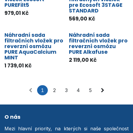
PUREFilt5
pre Ecosoft 3STAGE
STANDARD
979,01
Kč
569,00
Kč
Náhradní sada
Náhradní sada
filtračních vložek pro
filtračních vložek pro
reverzní osmózu
reverzní osmózu
PURE AquaCalcium
PURE Alkafuse
MINT
2 119,00
Kč
1 739,01
Kč
1
2
3
4
5
O nás
Mezi hlavní priority, na kterých si naše společnost