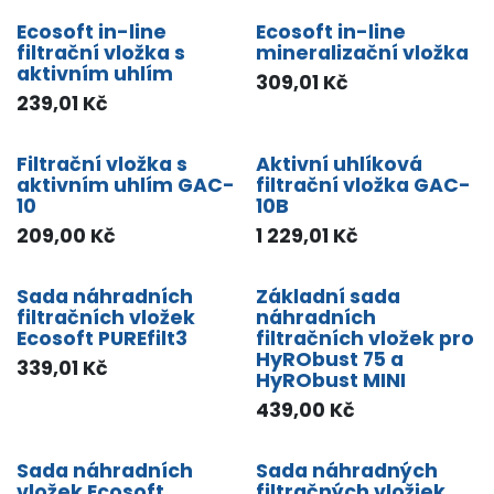
Ecosoft in-line
Ecosoft in-line
filtrační vložka s
mineralizační vložka
aktivním uhlím
309,01
Kč
239,01
Kč
Filtrační vložka s
Aktivní uhlíková
aktivním uhlím GAC-
filtrační vložka GAC-
10
10B
209,00
Kč
1 229,01
Kč
Sada náhradních
Základní sada
filtračních vložek
náhradních
Ecosoft PUREfilt3
filtračních vložek pro
HyRObust 75 a
339,01
Kč
HyRObust MINI
439,00
Kč
Sada náhradních
Sada náhradných
vložek Ecosoft
filtračných vložiek